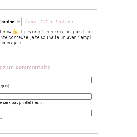
Caroline
, le
17 avril, 2020 à 21 h 37 min
Teresa
. Tu es une femme magnifique et une
ente conteuse. je te souhaite un avenir empli
ux projets.
sez un commentaire
quis)
e sera pas publié) (requis)
eb