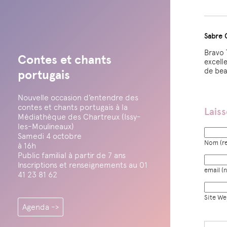
Sabre 
Bravo 
Contes et chants
excell
de bea
portugais
Nouvelle occasion d’entendre des
contes et chants portugais à la
Lais
Médiathèque des Chartreux (Issy-
les-Moulineaux)
Samedi 4 octobre
Nom (re
à 16h
Public familial à partir de 7 ans
Inscriptions et renseignements au 01
email (n
41 23 81 62
Site W
Agenda ->