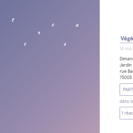
t
e
a
r
Végé
s
e
14 mai
Dimanc
Jardin
rue Ba
75005 
PAR
dans l
1 réac