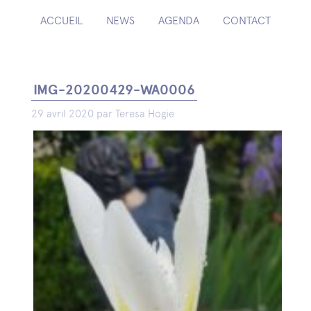
ACCUEIL
NEWS
AGENDA
CONTACT
IMG-20200429-WA0006
29 avril 2020 par Teresa Hogie