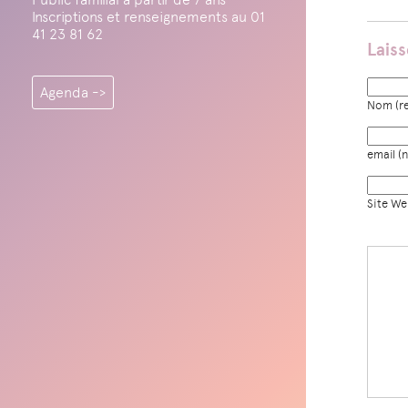
Inscriptions et renseignements au 01
41 23 81 62
Lais
Agenda ->
Nom (re
email (n
Site W