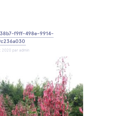
38b7-f9ff-498e-9914-
9c236a030
let 2020 par admin