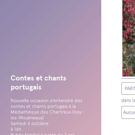
Contes et chants
portugais
PAR
Nouvelle occasion d’entendre des
dans l
contes et chants portugais à la
Médiathèque des Chartreux (Issy-
Aucun
les-Moulineaux)
Samedi 4 octobre
à 16h
Public familial à partir de 7 ans