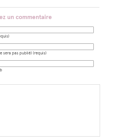
sez un commentaire
quis)
e sera pas publié) (requis)
eb