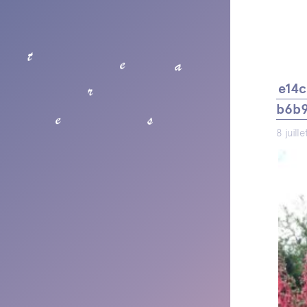
t
e
a
r
e14c
b6b
s
e
8 juil