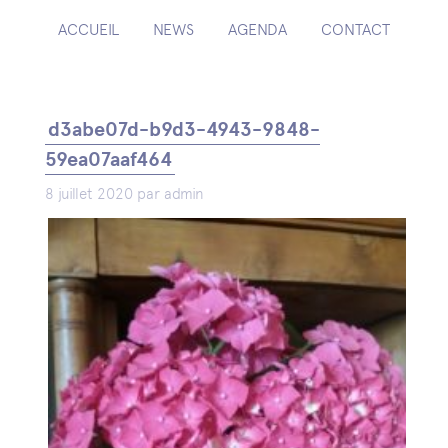
ACCUEIL
NEWS
AGENDA
CONTACT
d3abe07d-b9d3-4943-9848-
59ea07aaf464
8 juillet 2020 par admin