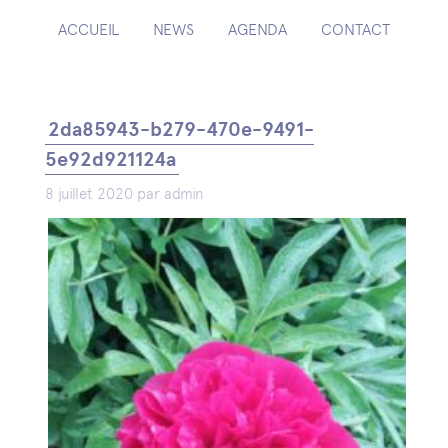
ACCUEIL
NEWS
AGENDA
CONTACT
2da85943-b279-470e-9491-
5e92d921124a
8 juillet 2020 par admin