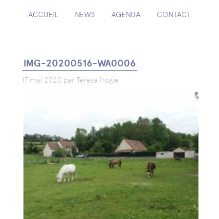
ACCUEIL
NEWS
AGENDA
CONTACT
IMG-20200516-WA0006
17 mai 2020 par Teresa Hogie