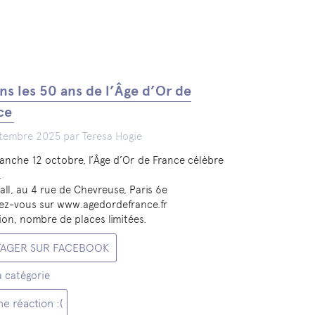
ns les 50 ans de l’Âge d’Or de
ce
tembre 2025 par Teresa Hogie
anche 12 octobre, l’Âge d’Or de France célèbre
.
all, au 4 rue de Chevreuse, Paris 6e
vez-vous sur www.agedordefrance.fr
ion, nombre de places limitées.
TAGER SUR FACEBOOK
a catégorie
e réaction :(