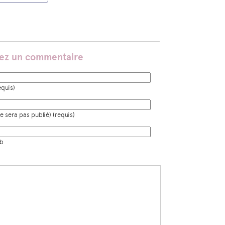
sez un commentaire
quis)
e sera pas publié) (requis)
eb