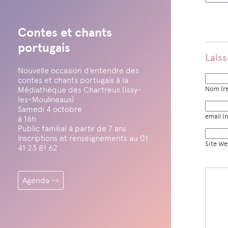
Contes et chants
portugais
Lais
Nouvelle occasion d’entendre des
contes et chants portugais à la
Médiathèque des Chartreux (Issy-
Nom (re
les-Moulineaux)
Samedi 4 octobre
email (n
à 16h
Public familial à partir de 7 ans
Inscriptions et renseignements au 01
Site W
41 23 81 62
Agenda ->