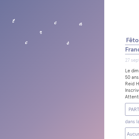
t
e
a
r
Fêto
s
e
Fran
27 sep
Le dim
50 ans
Reid H
Inscri
Attent
PAR
dans l
Aucun