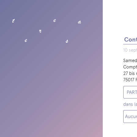
t
e
a
r
e
s
Cont
10 sep
Samed
Compt
27 bis
75017 
PAR
dans l
Aucun