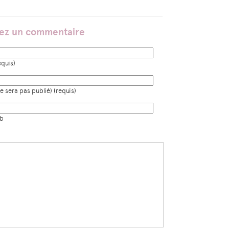
sez un commentaire
quis)
e sera pas publié) (requis)
eb