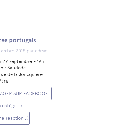
es portugais
tembre 2018 par admin
i 29 septembre – 19h
oir Saudade
 rue de la Joncquière
Paris
TAGER SUR FACEBOOK
a catégorie
e réaction :(