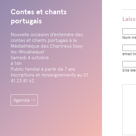
Contes et chants
Lais
portugais
Nouvelle occasion d’entendre des
Nom (re
contes et chants portugais à la
Médiathèque des Chartreux (Issy-
les-Moulineaux)
email (n
Samedi 4 octobre
à 16h
Public familial à partir de 7 ans
Site W
Inscriptions et renseignements au 01
41 23 81 62
Agenda ->