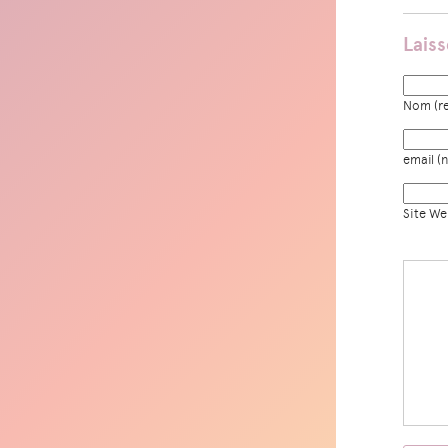
Lais
Nom (re
email (n
Site W