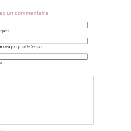
sez un commentaire
quis)
e sera pas publié) (requis)
eb